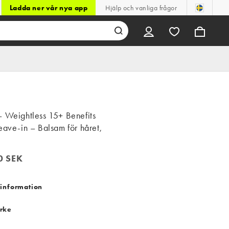
Ladda ner vår nya app
Hjälp och vanliga frågor
– Weightless 15+ Benefits
eave-in – Balsam för håret,
0 SEK
 SEK
information
rke