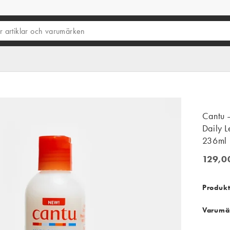
Cantu 
Daily L
236ml
129,0
129,00
Produkt
Varumä