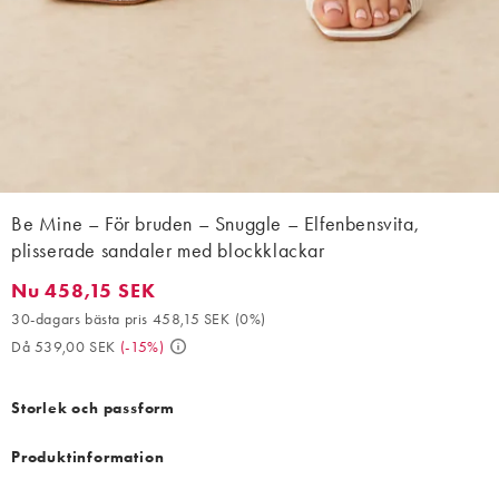
Be Mine – För bruden – Snuggle – Elfenbensvita,
plisserade sandaler med blockklackar
Nu 458,15 SEK
Nu 458,15 SEK. 30-dagars bästa pris 458,15 SEK (0%). Då 539,
30-dagars bästa pris 458,15 SEK
(
0%
)
Då 539,00 SEK
(
-15%
)
Storlek och passform
Produktinformation