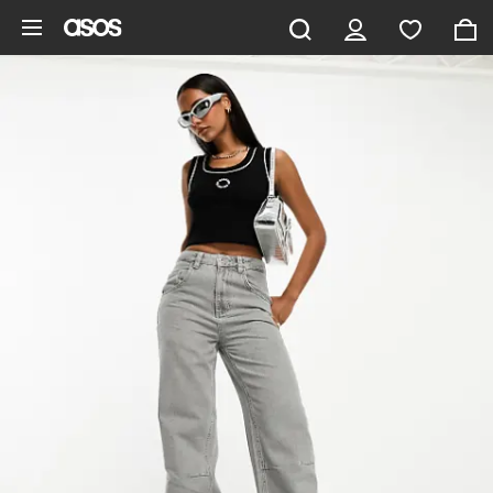
Hoppa till det huvudsakliga innehållet