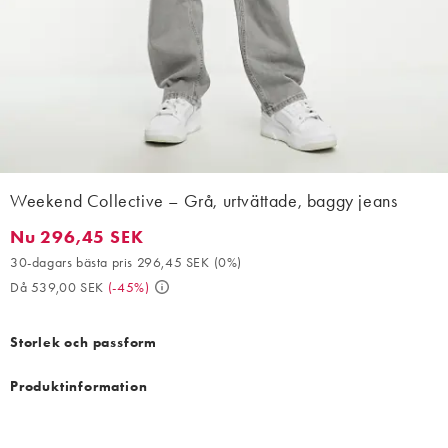
Weekend Collective – Grå, urtvättade, baggy jeans
Nu 296,45 SEK
Nu 296,45 SEK. 30-dagars bästa pris 296,45 SEK (0%). Då 539
30-dagars bästa pris 296,45 SEK
(
0%
)
Då 539,00 SEK
(
-45%
)
Storlek och passform
Produktinformation