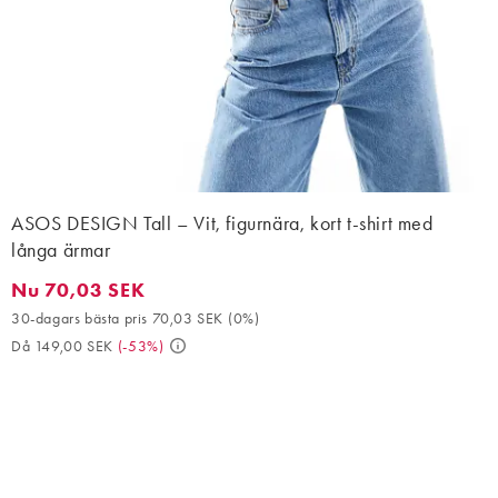
ASOS DESIGN Tall – Vit, figurnära, kort t-shirt med
långa ärmar
Nu 70,03 SEK
Nu 70,03 SEK. 30-dagars bästa pris 70,03 SEK (0%). Då 149,00
30-dagars bästa pris 70,03 SEK
(
0%
)
Då 149,00 SEK
(
-53%
)