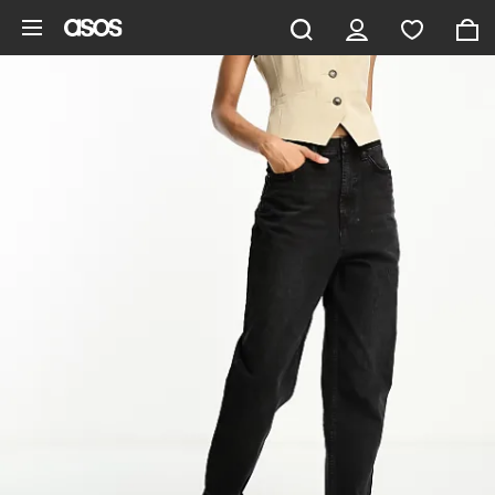
Hoppa till det huvudsakliga innehållet