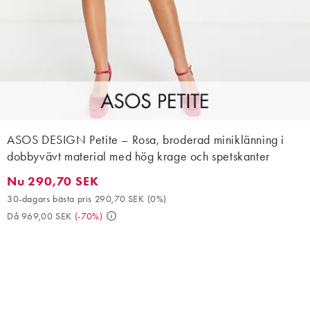
ASOS DESIGN Petite – Rosa, broderad miniklänning i
dobbyvävt material med hög krage och spetskanter
Nu 290,70 SEK
Nu 290,70 SEK. 30-dagars bästa pris 290,70 SEK (0%). Då 969,
30-dagars bästa pris 290,70 SEK
(
0%
)
Då 969,00 SEK
(
-70%
)