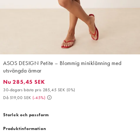
ASOS DESIGN Petite – Blommig miniklänning med
utsvängda ärmar
Nu 285,45 SEK
Nu 285,45 SEK. 30-dagars bästa pris 285,45 SEK (0%). Då 519,
30-dagars bästa pris 285,45 SEK
(
0%
)
Då 519,00 SEK
(
-45%
)
Storlek och passform
Produktinformation