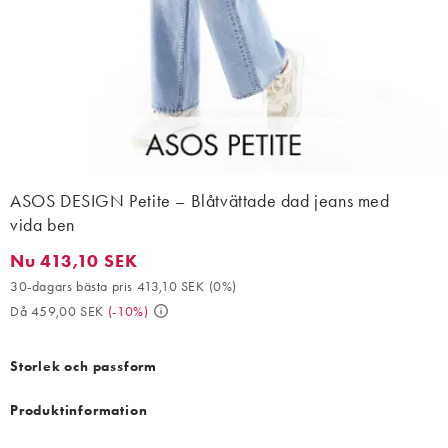
ASOS DESIGN Petite – Blåtvättade dad jeans med
vida ben
Nu 413,10 SEK
Nu 413,10 SEK. 30-dagars bästa pris 413,10 SEK (0%). Då 459,0
30-dagars bästa pris 413,10 SEK
(
0%
)
Då 459,00 SEK
(
-10%
)
Storlek och passform
Produktinformation