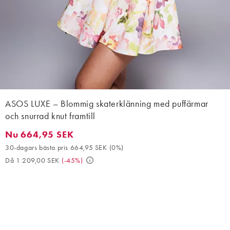
ASOS LUXE – Blommig skaterklänning med puffärmar
och snurrad knut framtill
Nu 664,95 SEK
Nu 664,95 SEK. 30-dagars bästa pris 664,95 SEK (0%). Då 1 20
30-dagars bästa pris 664,95 SEK
(
0%
)
Då 1 209,00 SEK
(
-45%
)