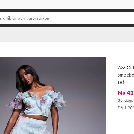
ASOS L
smockad
set
Nu 42
Nu 423,
30-dagar
Då 1 20