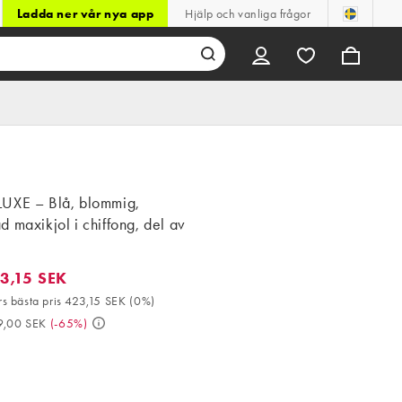
Ladda ner vår nya app
Hjälp och vanliga frågor
UXE – Blå, blommig,
 maxikjol i chiffong, del av
3,15 SEK
15 SEK. 30-dagars bästa pris 423,15 SEK (0%). Då 1 209,00 SEK. 
s bästa pris 423,15 SEK
(
0%
)
9,00 SEK
(
-65%
)