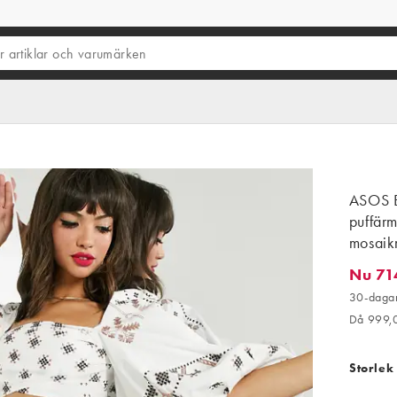
ASOS E
puffärm
mosaik
Nu 71
Nu 714,
30-dagar
Då 999,
Storlek