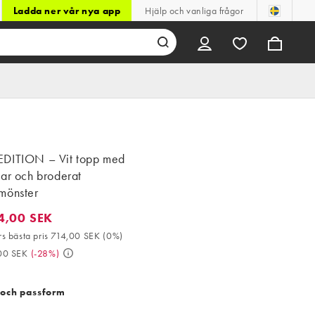
Ladda ner vår nya app
Hjälp och vanliga frågor
DITION – Vit topp med
ar och broderat
mönster
4,00 SEK
00 SEK. 30-dagars bästa pris 714,00 SEK (0%). Då 999,00 SEK. (
s bästa pris 714,00 SEK
(
0%
)
00 SEK
(
-28%
)
 och passform