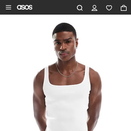
Hoppa till det huvudsakliga innehållet