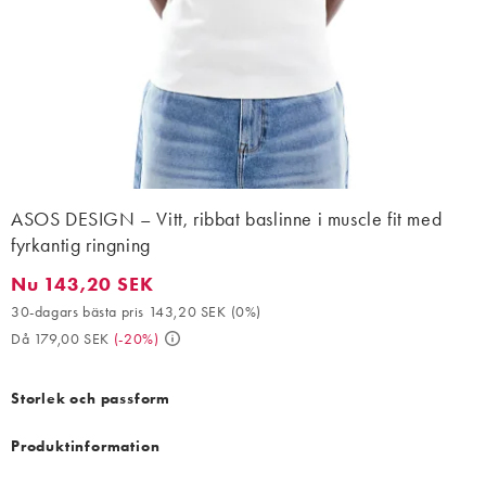
ASOS DESIGN – Vitt, ribbat baslinne i muscle fit med
fyrkantig ringning
Nu 143,20 SEK
Nu 143,20 SEK. 30-dagars bästa pris 143,20 SEK (0%). Då 179,
30-dagars bästa pris 143,20 SEK
(
0%
)
Då 179,00 SEK
(
-20%
)
Storlek och passform
Produktinformation