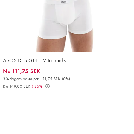
ASOS DESIGN – Vita trunks
Nu 111,75 SEK
Nu 111,75 SEK. 30-dagars bästa pris 111,75 SEK (0%). Då 149,00
30-dagars bästa pris 111,75 SEK
(
0%
)
Då 149,00 SEK
(
-25%
)