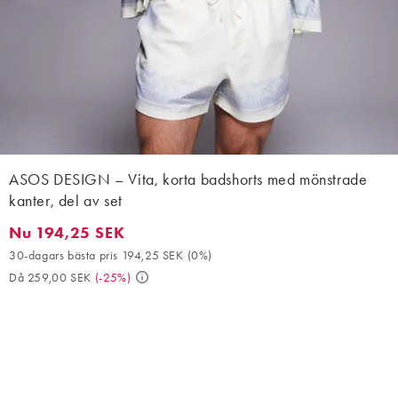
ASOS DESIGN – Vita, korta badshorts med mönstrade
kanter, del av set
Nu 194,25 SEK
Nu 194,25 SEK. 30-dagars bästa pris 194,25 SEK (0%). Då 259,
30-dagars bästa pris 194,25 SEK
(
0%
)
Då 259,00 SEK
(
-25%
)