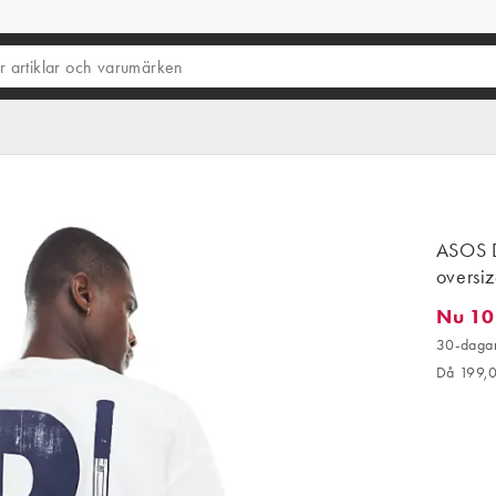
ASOS DE
oversiz
Nu 10
Nu 109,
30-dagar
Då 199,