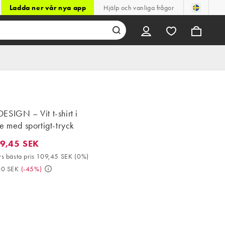
Ladda ner vår nya app
Hjälp och vanliga frågor
SIGN – Vit t-shirt i
e med sportigt-tryck
9,45 SEK
45 SEK. 30-dagars bästa pris 109,45 SEK (0%). Då 199,00 SEK. (
s bästa pris 109,45 SEK
(
0%
)
00 SEK
(
-45%
)