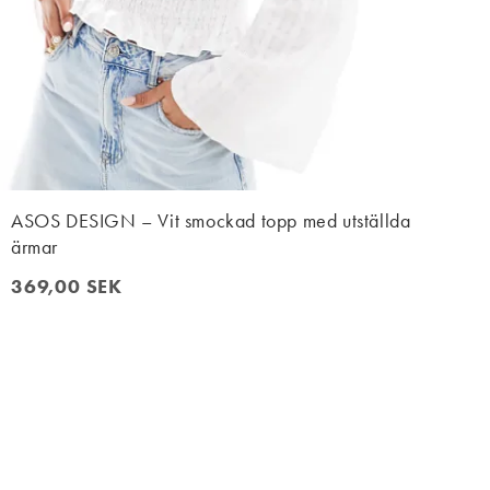
ASOS DESIGN – Vit smockad topp med utställda
ärmar
369,00 SEK
369,00 SEK