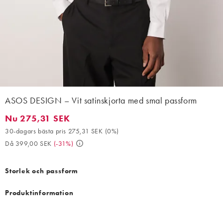
ASOS DESIGN – Vit satinskjorta med smal passform
Nu 275,31 SEK
Nu 275,31 SEK. 30-dagars bästa pris 275,31 SEK (0%). Då 399,
30-dagars bästa pris 275,31 SEK
(
0%
)
Då 399,00 SEK
(
-31%
)
Storlek och passform
Produktinformation