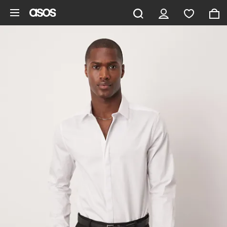
Hoppa till det huvudsakliga innehållet