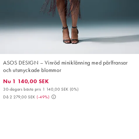
ASOS DESIGN – Vinröd miniklänning med pärlfransar
och utsmyckade blommor
Nu 1 140,00 SEK
Nu 1 140,00 SEK. 30-dagars bästa pris 1 140,00 SEK (0%). Då 
30-dagars bästa pris 1 140,00 SEK
(
0%
)
Då 2 279,00 SEK
(
-49%
)