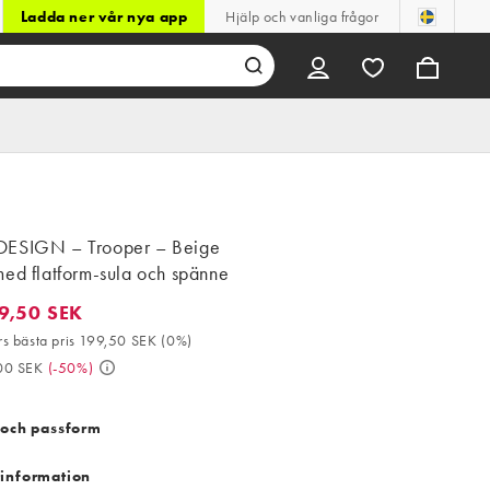
Ladda ner vår nya app
Hjälp och vanliga frågor
ESIGN – Trooper – Beige
ed flatform-sula och spänne
9,50 SEK
50 SEK. 30-dagars bästa pris 199,50 SEK (0%). Då 399,00 SEK. (
s bästa pris 199,50 SEK
(
0%
)
00 SEK
(
-50%
)
 och passform
information