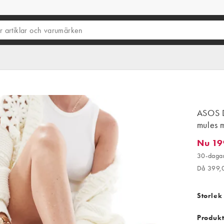
ASOS D
mules m
Nu 19
Nu 199,
30-dagar
Då 399,
Storlek
Produkt