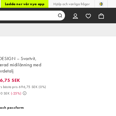
Ladda ner vår nya app
Hjälp och vanliga frågor
ESIGN – Svartvit,
rerad midilänning med
erdetalj
6,75 SEK
75 SEK. 30-dagars bästa pris 696,75 SEK (0%). Då 929,00 SEK. (
s bästa pris 696,75 SEK
(
0%
)
00 SEK
(
-25%
)
 och passform