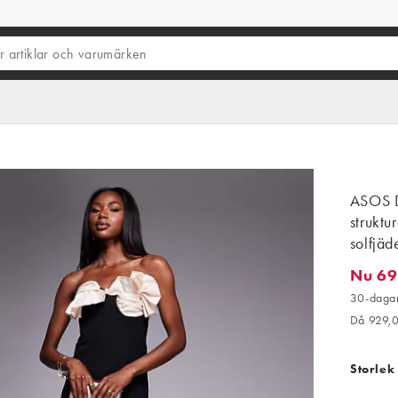
ASOS D
struktu
solfjäd
Nu 69
Nu 696,
30-dagar
Då 929,
Storlek