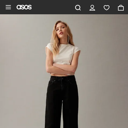
Hoppa till det huvudsakliga innehållet