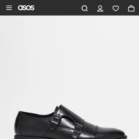
Hoppa till det huvudsakliga innehållet