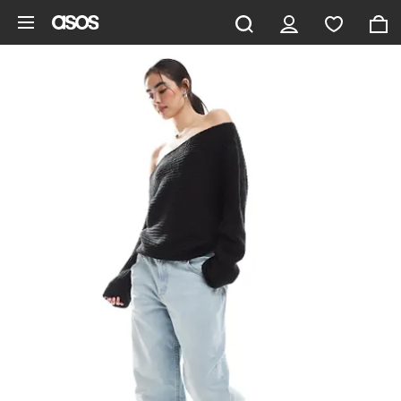
Hoppa till det huvudsakliga innehållet