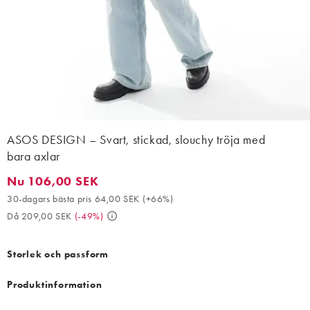
ASOS DESIGN – Svart, stickad, slouchy tröja med
bara axlar
Nu 106,00 SEK
Nu 106,00 SEK. 30-dagars bästa pris 64,00 SEK (+66%). Då 20
30-dagars bästa pris 64,00 SEK
(
+66%
)
Då 209,00 SEK
(
-49%
)
Storlek och passform
Produktinformation