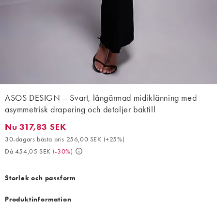
ASOS DESIGN – Svart, långärmad midiklänning med
asymmetrisk drapering och detaljer baktill
Nu 317,83 SEK
Nu 317,83 SEK. 30-dagars bästa pris 256,00 SEK (+25%). Då 45
30-dagars bästa pris 256,00 SEK
(
+25%
)
Då 454,05 SEK
(
-30%
)
Storlek och passform
Produktinformation