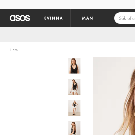
Hoppa till det huvudsakliga innehållet
KVINNA
MAN
Hem