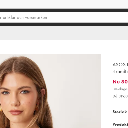
ASOS D
strand
Nu 80
Nu 80,0
30-dagar
Då 319,
Storlek
Produkt