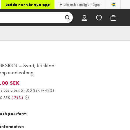
Ladda ner vår nya app
Hjälp och vanliga frågor
ESIGN – Svart, krinklad
topp med volang
,00 SEK
0 SEK. 30-dagars bästa pris 54,00 SEK (+49%). Då 319,00 SEK. (
s bästa pris 54,00 SEK
(
+49%
)
00 SEK
(
-74%
)
 och passform
information