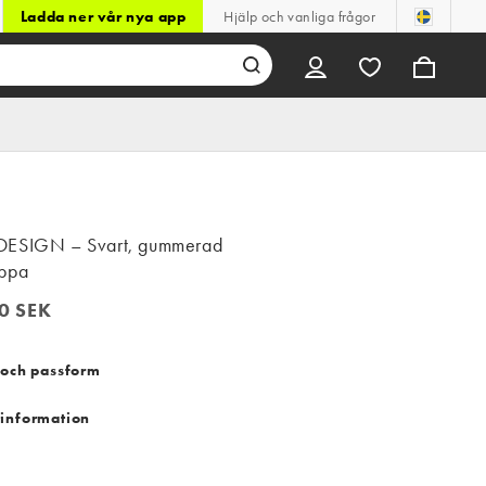
Ladda ner vår nya app
Hjälp och vanliga frågor
ESIGN – Svart, gummerad
ppa
0 SEK
 SEK
 och passform
information