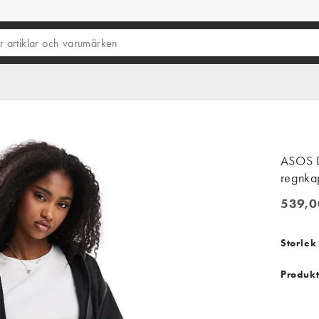
ASOS D
regnka
539,0
539,00
Storlek
Produkt