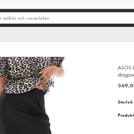
ASOS D
diagona
369,0
369,00
Storlek
Produkt