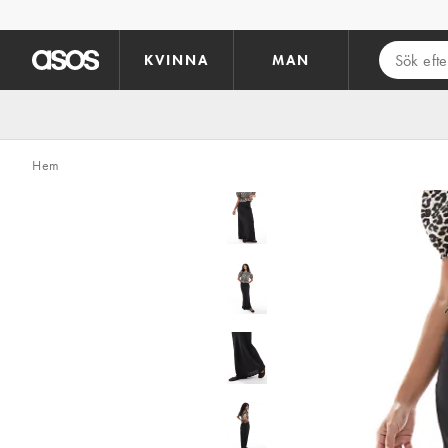
Hoppa till det huvudsakliga innehållet
KVINNA
MAN
Hem