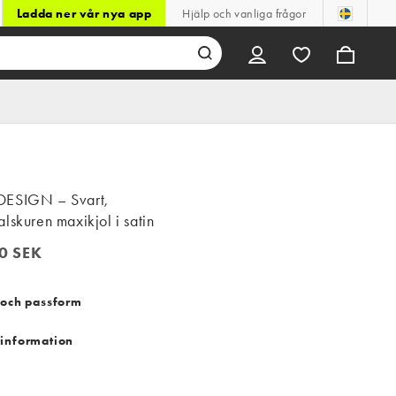
Ladda ner vår nya app
Hjälp och vanliga frågor
ESIGN – Svart,
lskuren maxikjol i satin
0 SEK
 SEK
 och passform
information