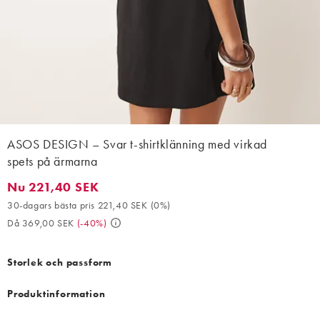
ASOS DESIGN – Svar t-shirtklänning med virkad
spets på ärmarna
Nu 221,40 SEK
Nu 221,40 SEK. 30-dagars bästa pris 221,40 SEK (0%). Då 369,
30-dagars bästa pris 221,40 SEK
(
0%
)
Då 369,00 SEK
(
-40%
)
Storlek och passform
Produktinformation