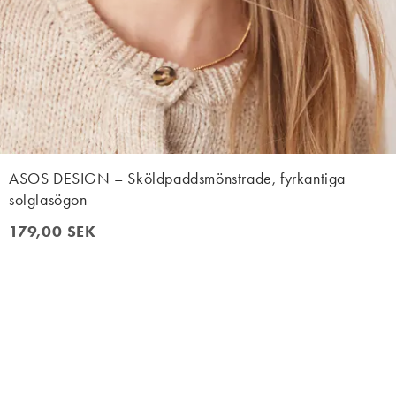
ASOS DESIGN – Sköldpaddsmönstrade, fyrkantiga
solglasögon
179,00 SEK
179,00 SEK