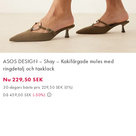
ASOS DESIGN – Shay – Kakifärgade mules med
ringdetalj och taxklack
Nu 229,50 SEK
Nu 229,50 SEK. 30-dagars bästa pris 229,50 SEK (0%). Då 459,
30-dagars bästa pris 229,50 SEK
(
0%
)
Då 459,00 SEK
(
-50%
)