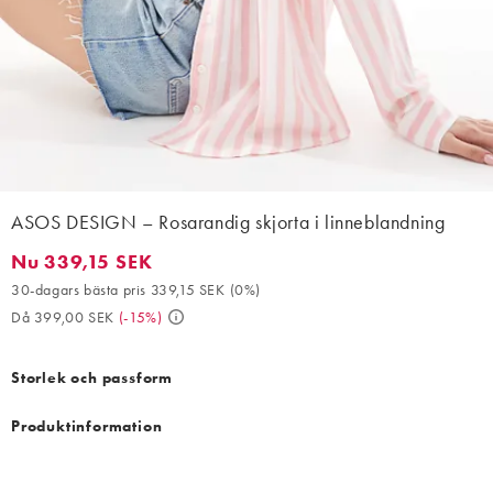
ASOS DESIGN – Rosarandig skjorta i linneblandning
Nu 339,15 SEK
Nu 339,15 SEK. 30-dagars bästa pris 339,15 SEK (0%). Då 399,0
30-dagars bästa pris 339,15 SEK
(
0%
)
Då 399,00 SEK
(
-15%
)
Storlek och passform
Produktinformation