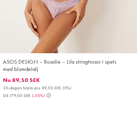
ASOS DESIGN – Rosalie – Lila stringtrosor i spets
med blomdetalj
Nu 89,50 SEK
Nu 89,50 SEK. 30-dagars bästa pris 89,50 SEK (0%). Då 179,00
30-dagars bästa pris 89,50 SEK
(
0%
)
Då 179,00 SEK
(
-50%
)