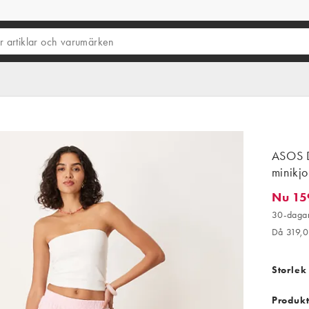
ASOS D
minikjo
Nu 15
Nu 159,
30-dagar
Då 319,
Storlek
Produkt