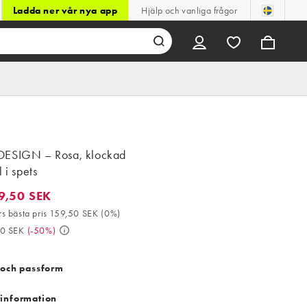
Ladda ner vår nya app
Hjälp och vanliga frågor
ESIGN – Rosa, klockad
l i spets
9,50 SEK
50 SEK. 30-dagars bästa pris 159,50 SEK (0%). Då 319,00 SEK. (
s bästa pris 159,50 SEK
(
0%
)
00 SEK
(
-50%
)
 och passform
information