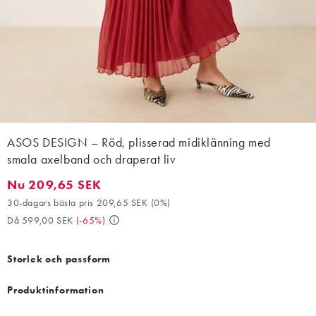
ASOS DESIGN – Röd, plisserad midiklänning med
smala axelband och draperat liv
Nu 209,65 SEK
Nu 209,65 SEK. 30-dagars bästa pris 209,65 SEK (0%). Då 599
30-dagars bästa pris 209,65 SEK
(
0%
)
Då 599,00 SEK
(
-65%
)
Storlek och passform
Produktinformation