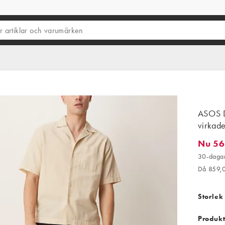
ASOS D
virkade
Nu 56
Nu 560,
30-dagar
Då 859,
Storlek
Produkt