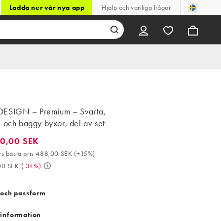
Ladda ner vår nya app
Hjälp och vanliga frågor
ESIGN – Premium – Svarta,
 och baggy byxor, del av set
0,00 SEK
00 SEK. 30-dagars bästa pris 488,00 SEK (+15%). Då 859,00 SEK
s bästa pris 488,00 SEK
(
+15%
)
00 SEK
(
-34%
)
 och passform
information