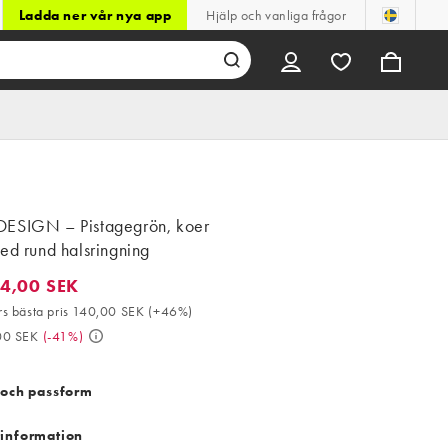
Ladda ner vår nya app
Hjälp och vanliga frågor
ESIGN – Pistagegrön, koer
ed rund halsringning
4,00 SEK
00 SEK. 30-dagars bästa pris 140,00 SEK (+46%). Då 349,00 SEK
s bästa pris 140,00 SEK
(
+46%
)
00 SEK
(
-41%
)
 och passform
information