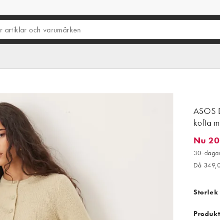
ASOS D
kofta m
Nu 20
Nu 204,
30-dagar
Då 349,
Storlek
Produkt