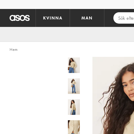
Hoppa till det huvudsakliga innehållet
KVINNA
MAN
Hem