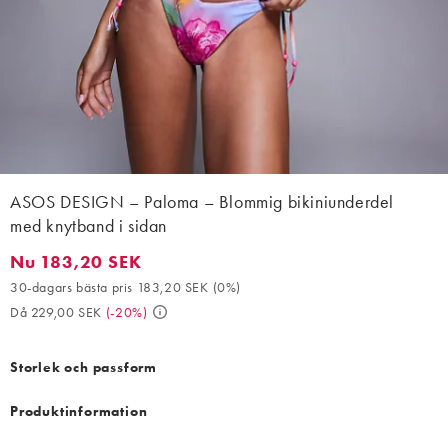
ASOS DESIGN – Paloma – Blommig bikiniunderdel
med knytband i sidan
Nu 183,20 SEK
Nu 183,20 SEK. 30-dagars bästa pris 183,20 SEK (0%). Då 229,
30-dagars bästa pris 183,20 SEK
(
0%
)
Då 229,00 SEK
(
-20%
)
Storlek och passform
Produktinformation