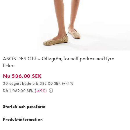
ASOS DESIGN – Olivgrön, formell parkas med fyra
fickor
Nu 536,00 SEK
Nu 536,00 SEK. 30-dagars bästa pris 382,00 SEK (+41%). Då 1
30-dagars bästa pris 382,00 SEK
(
+41%
)
Då 1 069,00 SEK
(
-49%
)
Storlek och passform
Produktinformation