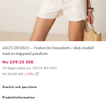
ASOS DESIGN – Naturvita linneshorts i dad-modell
med avslappnad passform
Nu 239,25 SEK
Nu 239,25 SEK. 30-dagars bästa pris 239,25 SEK (0%). Då 319,
30-dagars bästa pris 239,25 SEK
(
0%
)
Då 319,00 SEK
(
-25%
)
Storlek och passform
Produktinformation