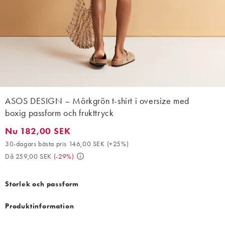
ASOS DESIGN – Mörkgrön t-shirt i oversize med
boxig passform och frukttryck
Nu 182,00 SEK
Nu 182,00 SEK. 30-dagars bästa pris 146,00 SEK (+25%). Då 25
30-dagars bästa pris 146,00 SEK
(
+25%
)
Då 259,00 SEK
(
-29%
)
Storlek och passform
Produktinformation