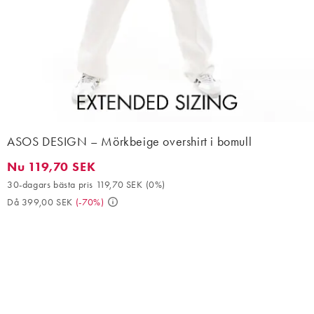
ASOS DESIGN – Mörkbeige overshirt i bomull
Nu 119,70 SEK
Nu 119,70 SEK. 30-dagars bästa pris 119,70 SEK (0%). Då 399,0
30-dagars bästa pris 119,70 SEK
(
0%
)
Då 399,00 SEK
(
-70%
)