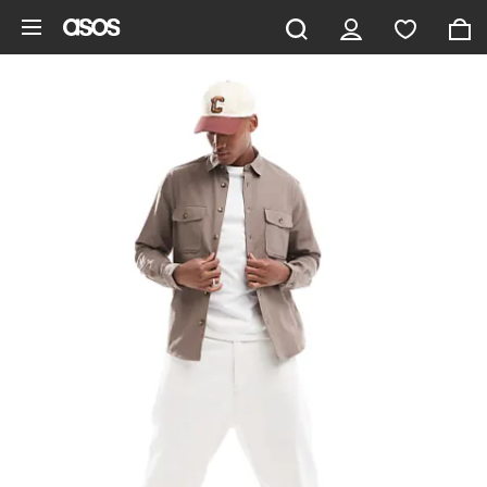
Hoppa till det huvudsakliga innehållet