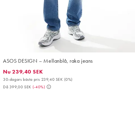
ASOS DESIGN – Mellanblå, raka jeans
Nu 239,40 SEK
Nu 239,40 SEK. 30-dagars bästa pris 239,40 SEK (0%). Då 399,
30-dagars bästa pris 239,40 SEK
(
0%
)
Då 399,00 SEK
(
-40%
)