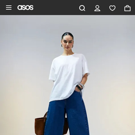
Hoppa till det huvudsakliga innehållet