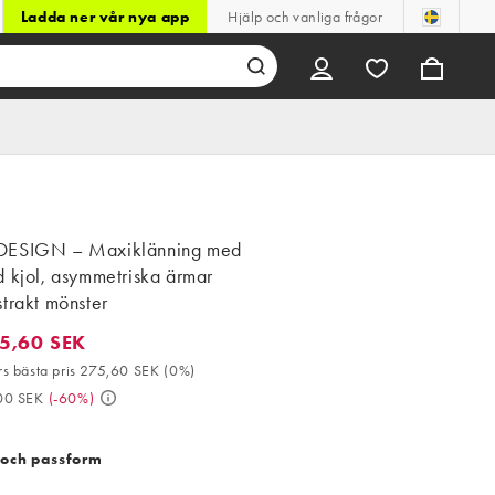
Ladda ner vår nya app
Hjälp och vanliga frågor
DESIGN – Maxiklänning med
 kjol, asymmetriska ärmar
trakt mönster
5,60 SEK
60 SEK. 30-dagars bästa pris 275,60 SEK (0%). Då 689,00 SEK. (
s bästa pris 275,60 SEK
(
0%
)
00 SEK
(
-60%
)
 och passform