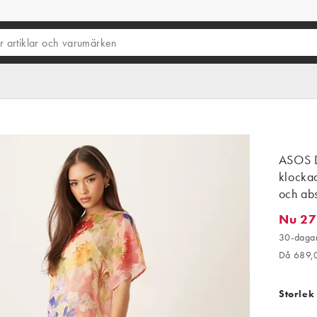
ASOS 
klockad
och abs
Nu 27
Nu 275,
30-dagar
Då 689,
Storlek