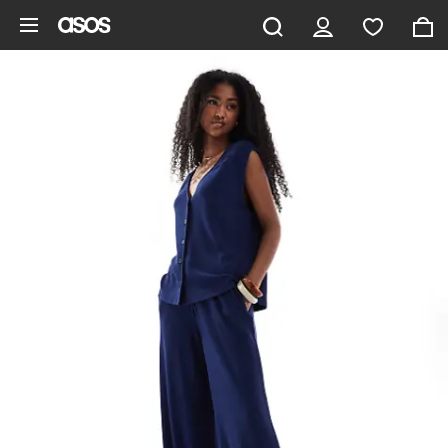
Hoppa till det huvudsakliga innehållet