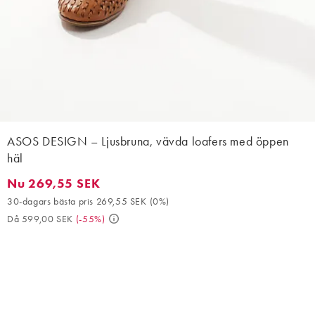
ASOS DESIGN – Ljusbruna, vävda loafers med öppen
häl
Nu 269,55 SEK
Nu 269,55 SEK. 30-dagars bästa pris 269,55 SEK (0%). Då 599,
30-dagars bästa pris 269,55 SEK
(
0%
)
Då 599,00 SEK
(
-55%
)