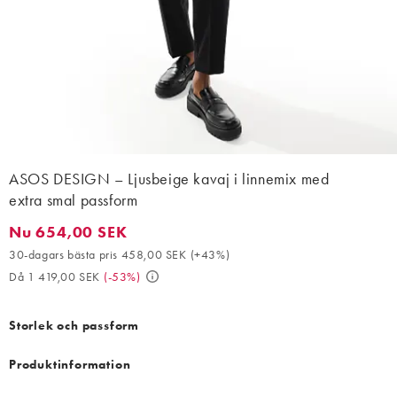
ASOS DESIGN – Ljusbeige kavaj i linnemix med
extra smal passform
Nu 654,00 SEK
Nu 654,00 SEK. 30-dagars bästa pris 458,00 SEK (+43%). Då 1
30-dagars bästa pris 458,00 SEK
(
+43%
)
Då 1 419,00 SEK
(
-53%
)
Storlek och passform
Produktinformation