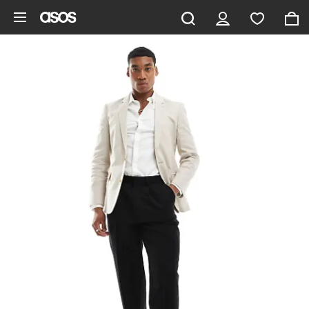
Hoppa till det huvudsakliga innehållet