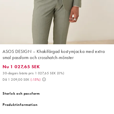
ASOS DESIGN – Khakifärgad kostymjacka med extra
smal passform och crosshatch-mönster
Nu 1 027,65 SEK
Nu 1 027,65 SEK. 30-dagars bästa pris 1 027,65 SEK (0%). Då 
30-dagars bästa pris 1 027,65 SEK
(
0%
)
Då 1 209,00 SEK
(
-15%
)
Storlek och passform
Produktinformation