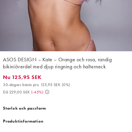
ASOS DESIGN – Kate – Orange och rosa, randig
bikiniöverdel med djup ringning och halterneck
Nu 125,95 SEK
Nu 125,95 SEK. 30-dagars bästa pris 125,95 SEK (0%). Då 229,0
30-dagars bästa pris 125,95 SEK
(
0%
)
Då 229,00 SEK
(
-45%
)
Storlek och passform
Produktinformation