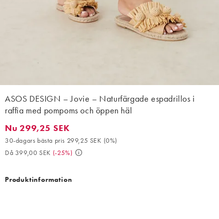
ASOS DESIGN – Jovie – Naturfärgade espadrillos i
raffia med pompoms och öppen häl
Nu 299,25 SEK
Nu 299,25 SEK. 30-dagars bästa pris 299,25 SEK (0%). Då 399,
30-dagars bästa pris 299,25 SEK
(
0%
)
Då 399,00 SEK
(
-25%
)
Produktinformation